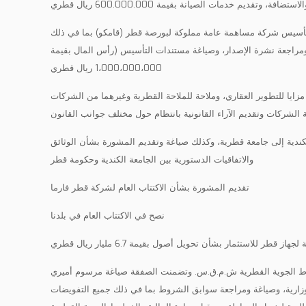
سيس شركة مساهمة عامة مملوكة لبورصة قطر (قامكو) بما في ذلك
مراجعة نشرة الإصدار، وصياغة مستندات التأسيس (رأس المال بقيمة
1،000،000،000 ريال قطري
مزايا للتطوير العقاري، وملاحة للملاحة القطرية وغيرهما من الشركات
الشركات وتقديم الآراء القانونية بانتظام حول مختلف جوانب القانون
لكندية إلى جامعة قطرية، وكذلك صياغة وتقديم المشورة بشأن الوثائق
والاتفاقيات الدستورية بين الجامعة الكندية وحكومة قطر
تقديم المشورة بشأن الاكتتاب العام لشركة قطر فارما
نصح في الاكتتاب العام في بلدنا
از قطر للاستثمار بشأن تحويل أصول بقيمة 6.7 مليار ريال قطري
الجوية القطرية ش.م.ق.س. وتضمنت الصفقة صياغة مرسوم أميري
 وزارية، وصياغة ومراجعة سوابق الشروط بما في ذلك جميع التفويضات