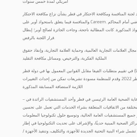
أمريكي لمدة خمس سنوات
جنة المنافسة ومكافحة الاحتكار في قطر بشأن نزاع مكافحة الاحتكار
والمنافسة فيما يتعلق باستحواذ أوبر على Careem. وشمل ذلك تمثيل أوبر في قضية تقاضي أمام المحاكم
ذ المذكورة. كانت المطالبة ناجحة، وجاءت الجائزة لصالح أوبر؛ إبطال
قرار اللجنة بالرفض.
ال العلامات التجارية العالمية، وحماية العلامة التجارية، وإنفاذ حقوق
الملكية الفكرية، والترخيص، ومسائل مكافحة التقليد
فا) في تقييم متطلبات الفيفا مقابل القوانين المعمول بها في دولة قطر
لاستضافة كأس العالم لكرة القدم قطر 2022 وقدم للمنظمة مسودة تشريعات تمكن من إحداث التغييرات
اللازمة لاستضافة المسابقة المذكورة
– قامت بتمثيل وتقديم المشورة لمقدم الرعاية الصحية العامة الرئيسي في قطر وأحد المستشفيات الرائدة في
تلفة من الاتفاقيات المتعلقة بشراء الخدمات التي تعمل على تحسين
 جميع المستشفيات العامة الحالية، وتوسيع حلول تكنولوجيا المعلومات
راكز الصحية المبنية حديثًا، والإشراف على تحديث التكنولوجيا في إطار
تشمل شراء البنية التحتية الجديدة للأجهزة، والتكليف، وتنفيذ الأجهزة /