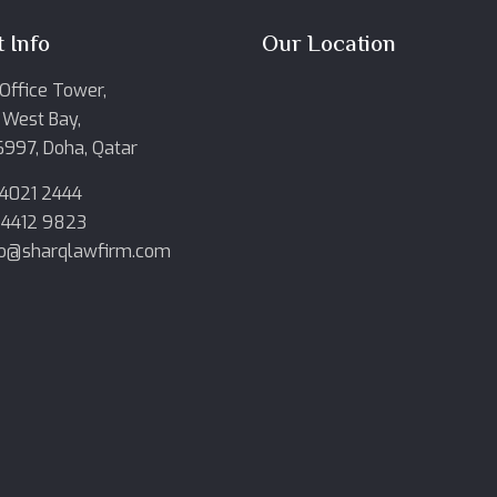
 Info
Our Location
Office Tower,
 West Bay,
6997, Doha, Qatar
 4021 2444
 4412 9823
nfo@sharqlawfirm.com