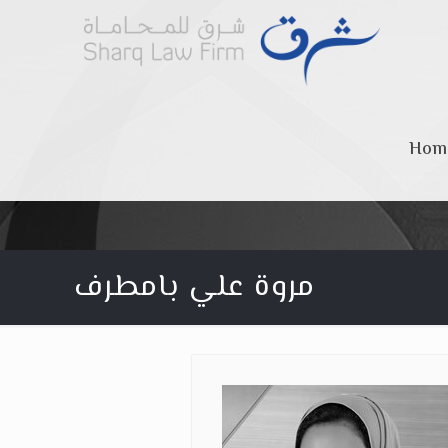
Hom
مروة علي بامطرف