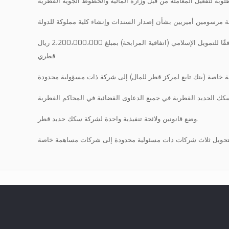
وبة لتفعيل المعاملة من قبل وزارة المالية والخطوط الجوية القطرية
 مرسومين أميريين بشأن إصدار السندات وإنشاء كلية مملوكة للدولة
تمت صياغة ومراجعة اتفاقية التسهيلات وفقًا للتمويل الإسلامي (اتفاقية المرابحة) بمبلغ 2،200،000،000 ريال
قطري
 خاصة (بنك تابع لمركز قطر للمال) إلى شركة ذات مسؤولية محدودة
وضع قانونين ولائحة تنفيذية واحدة لشركة سكك حديد قطر.
تحويل ثلاث شركات ذات مسئولية محدودة إلى شركات مساهمة خاصة